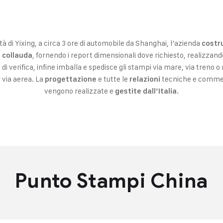
ttà di Yixing, a circa 3 ore di automobile da Shanghai, l’azienda
costru
, fornendo i report dimensionali dove richiesto, realizzand
e collauda
di verifica, infine imballa e spedisce gli stampi via mare, via treno o n
 via aerea. La
e tutte le
tecniche e commerc
progettazione
relazioni
vengono realizzate e
.
gestite dall’Italia
Punto Stampi China